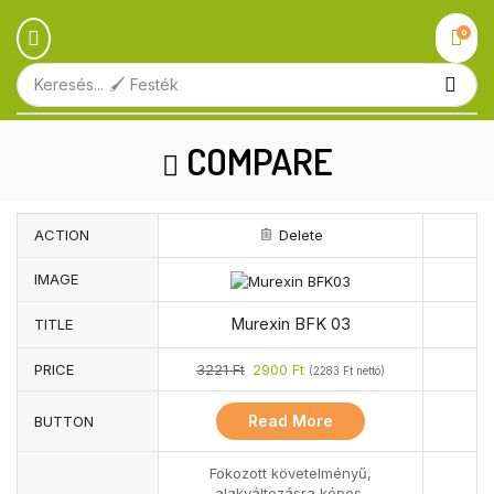
0
Keresés...
🖌️ Festék
COMPARE
ACTION
Delete
IMAGE
Murexin BFK 03
TITLE
PRICE
3221
Ft
2900
Ft
(
2283
Ft
nettó)
Read More
BUTTON
Fokozott követelményű,
alakváltozásra képes,