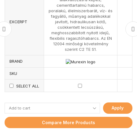
cementtartalmú habarcs,
poralakú, élelmiszerbarát, víz- és
fagyálló, műanyag adalékokkal
EXCERPT
javított, hidraulikusan kötő,
csökkentett lecsúszású,
meghosszabbított nyitott idejű,
flexibilis ragasztóhabarcs. Az EN
12004 minőségi követelmény
szerint C2 TE S1.
BRAND
SKU
SELECT ALL
Apply
Compare More Products