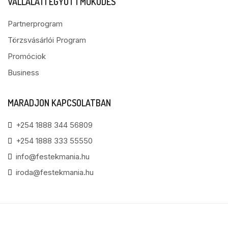
VÁLLALATI EGYÜTTMŰKÖDÉS
Partnerprogram
Törzsvásárlói Program
Promóciok
Business
MARADJON KAPCSOLATBAN
+254 1888 344 56809
+254 1888 333 55550
info@festekmania.hu
iroda@festekmania.hu