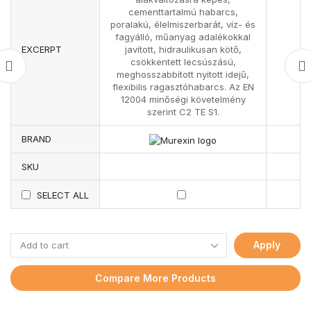
cementtartalmú habarcs,
poralakú, élelmiszerbarát, víz- és
fagyálló, műanyag adalékokkal
EXCERPT
javított, hidraulikusan kötő,
csökkentett lecsúszású,
meghosszabbított nyitott idejű,
flexibilis ragasztóhabarcs. Az EN
12004 minőségi követelmény
szerint C2 TE S1.
BRAND
SKU
SELECT ALL
Apply
Compare More Products