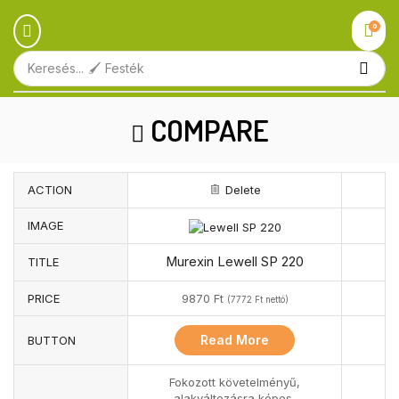
0
Keresés...
🖌️ Festék
COMPARE
ACTION
Delete
IMAGE
Murexin Lewell SP 220
TITLE
PRICE
9870
Ft
(
7772
Ft
nettó)
Read More
BUTTON
Fokozott követelményű,
alakváltozásra képes,