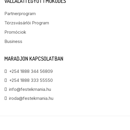
VÁLLALATI EGYÜTTMŰKÖDÉS
Partnerprogram
Törzsvásárlói Program
Promóciok
Business
MARADJON KAPCSOLATBAN
+254 1888 344 56809
+254 1888 333 55550
info@festekmania.hu
iroda@festekmania.hu