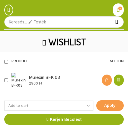
0
Keresés...
🖌️ Festék
WISHLIST
PRODUCT
ACTION
Murexin BFK 03
2900
Ft
Apply
Kérjen Becslést