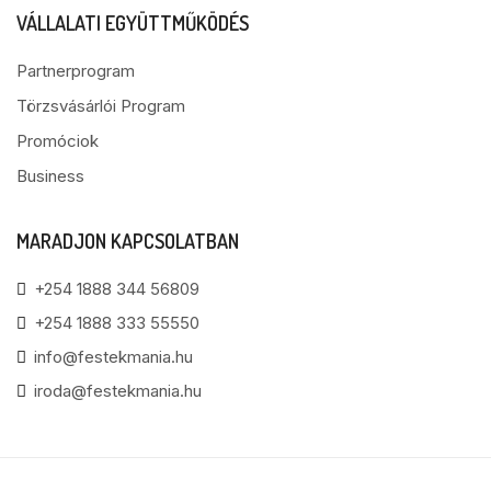
VÁLLALATI EGYÜTTMŰKÖDÉS
Partnerprogram
Törzsvásárlói Program
Promóciok
Business
MARADJON KAPCSOLATBAN
+254 1888 344 56809
+254 1888 333 55550
info@festekmania.hu
iroda@festekmania.hu