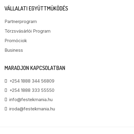
VÁLLALATI EGYÜTTMŰKÖDÉS
Partnerprogram
Törzsvásárlói Program
Promóciok
Business
MARADJON KAPCSOLATBAN
+254 1888 344 56809
+254 1888 333 55550
info@festekmania.hu
iroda@festekmania.hu