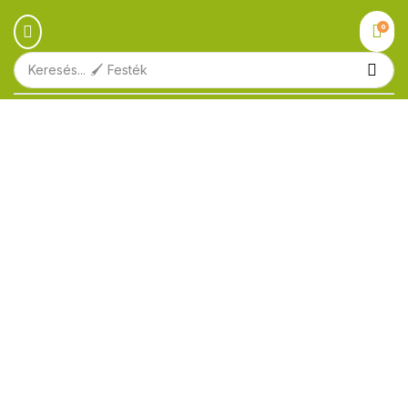
0
Keresés...
🖌️ Festék
Ingyenes szállítás
1.000.000 Ft felett