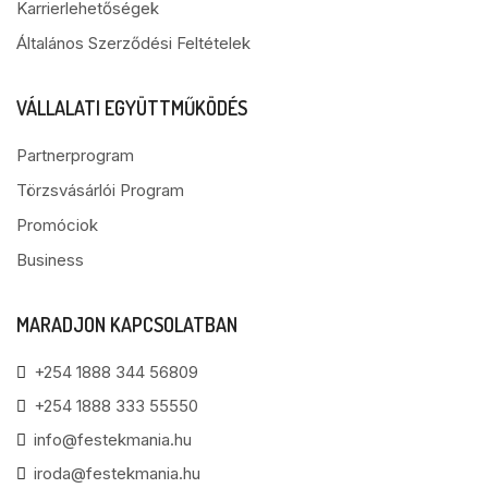
Karrierlehetőségek
Általános Szerződési Feltételek
VÁLLALATI EGYÜTTMŰKÖDÉS
Partnerprogram
Törzsvásárlói Program
Promóciok
Business
MARADJON KAPCSOLATBAN
+254 1888 344 56809
+254 1888 333 55550
info@festekmania.hu
iroda@festekmania.hu