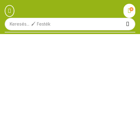
0
Keresés...
🖌️ Festék
Ingyenes szállítás
1.000.000 Ft felett