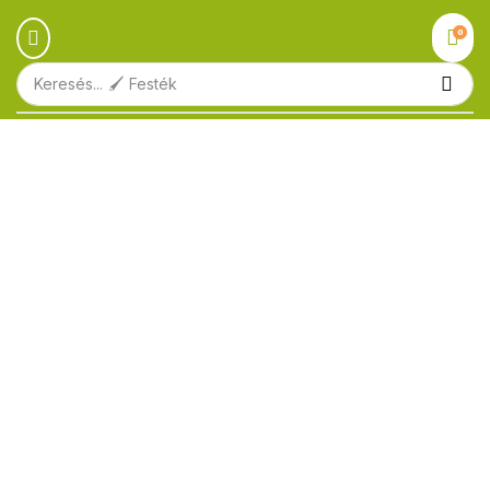
0
Keresés...
🖌️ Festék
Ingyenes szállítás
1.000.000 Ft felett