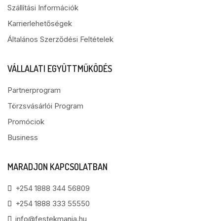
Szállítási Információk
Karrierlehetőségek
Általános Szerződési Feltételek
VÁLLALATI EGYÜTTMŰKÖDÉS
Partnerprogram
Törzsvásárlói Program
Promóciok
Business
MARADJON KAPCSOLATBAN
+254 1888 344 56809
+254 1888 333 55550
info@festekmania.hu