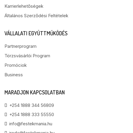
Karrierlehetőségek
Általános Szerződési Feltételek
VÁLLALATI EGYÜTTMŰKÖDÉS
Partnerprogram
Törzsvásárlói Program
Promóciok
Business
MARADJON KAPCSOLATBAN
+254 1888 344 56809
+254 1888 333 55550
info@festekmania.hu
iroda@festekmania.hu