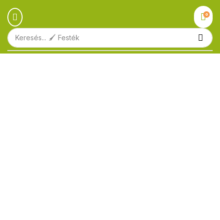
0
Keresés...
🖌️ Festék