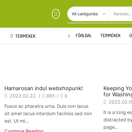
Keresés..
FŐOLDAL
TERMÉKEK
Ú
TERMÉKEK
Beverages
Beverage
Hamarosan indul webshopunk!
Keeping Yo
for Washin
2022.02.22.
/
865
/
0
2022.02.1
Fusce ac pharetra urna. Duis non lacus
It is a long 
sit amet lacus interdum facilisis sed non
distracted b
est. Ut mi...
page...
Continue Reading