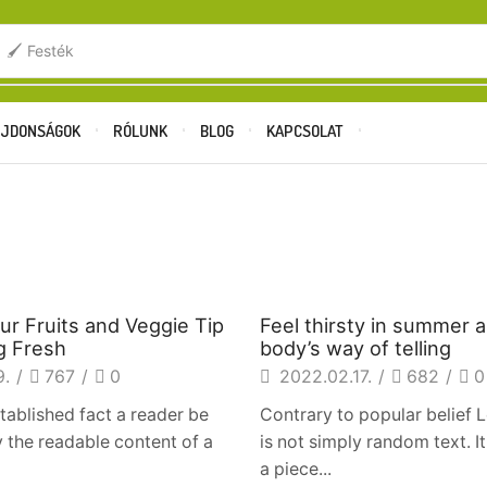
.
🖌️ Festék
JDONSÁGOK
RÓLUNK
BLOG
KAPCSOLAT
Főoldal
Posts Tagged "Nestfood"
TAG: NESTFOOD
s
Beverages
ur Fruits and Veggie Tip
Feel thirsty in summer 
g Fresh
body’s way of telling
9.
/
767
/
0
2022.02.17.
/
682
/
0
established fact a reader be
Contrary to popular belief
y the readable content of a
is not simply random text. It
a piece...