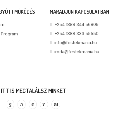
EGYÜTTMŰKÖDÉS
MARADJON KAPCSOLATBAN
am
+254 1888 344 56809
+254 1888 333 55550
i Program
info@festekmania.hu
iroda@festekmania.hu
ITT IS MEGTALÁLSZ MINKET