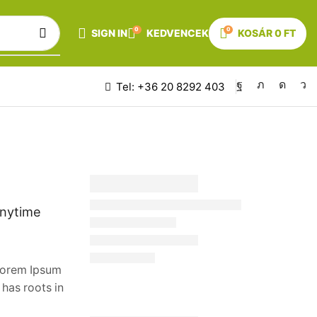
0
0
SIGN IN
KEDVENCEK
KOSÁR
0
FT
Tel: +36 20 8292 403
anytime
 Lorem Ipsum
 has roots in