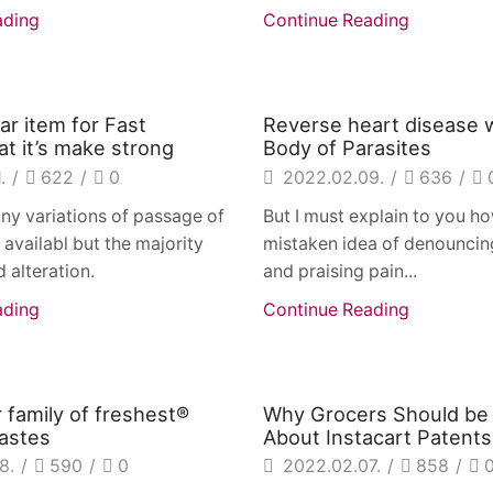
ading
Continue Reading
s
Beverages
ar item for Fast
Reverse heart disease 
t it’s make strong
Body of Parasites
.
/
622
/
0
2022.02.09.
/
636
/
ny variations of passage of
But I must explain to you how
availabl but the majority
mistaken idea of denouncin
 alteration.
and praising pain...
ading
Continue Reading
s
Beverages
 family of freshest®
Why Grocers Should be
tastes
About Instacart Patents
8.
/
590
/
0
2022.02.07.
/
858
/