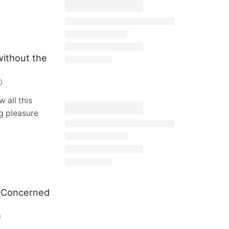
without the
0
 all this
g pleasure
 Concerned
0