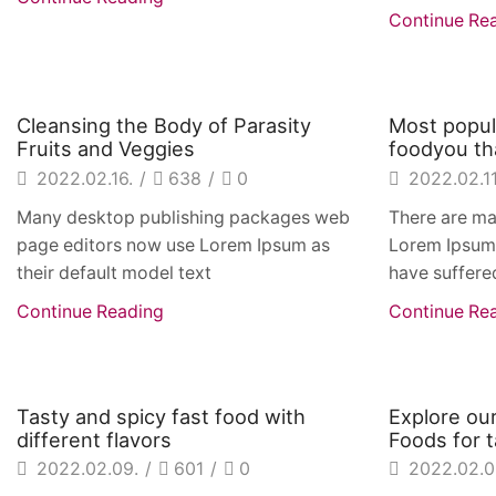
Continue Re
Beverages
Beverage
Cleansing the Body of Parasity
Most popul
Fruits and Veggies
foodyou tha
2022.02.16.
/
638
/
0
2022.02.11
Many desktop publishing packages web
There are ma
page editors now use Lorem Ipsum as
Lorem Ipsum 
their default model text
have suffered
Continue Reading
Continue Re
Beverages
Beverage
Tasty and spicy fast food with
Explore our
different flavors
Foods for 
2022.02.09.
/
601
/
0
2022.02.0