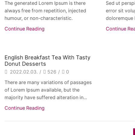
The generated Lorem Ipsum is there
Sed ut perspi
always free from repetition, injected
error sit vo
humour, or non-characteristic.
doloremque 
Continue Reading
Continue Re
Beverages
English Breakfast Tea With Tasty
Donut Desserts
2022.02.03.
/
526
/
0
There are many variations of passages
of Lorem Ipsum available, but the
majority have suffered alteration in...
Continue Reading