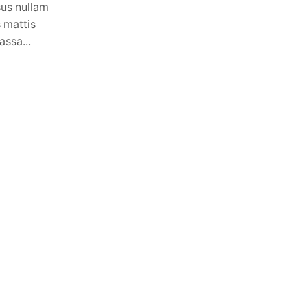
sus nullam
s mattis
assa...