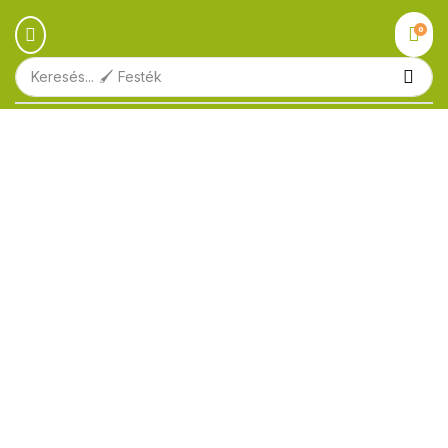
0
Keresés...
🖌️ Festék