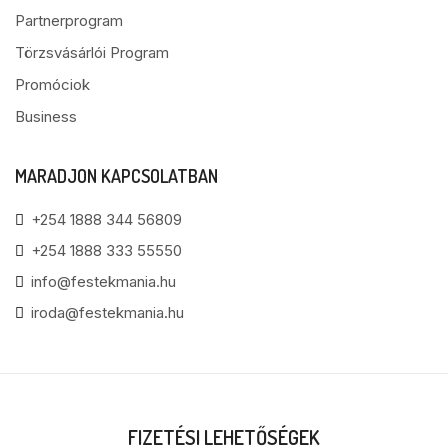
Partnerprogram
Törzsvásárlói Program
Promóciok
Business
MARADJON KAPCSOLATBAN
+254 1888 344 56809
+254 1888 333 55550
info@festekmania.hu
iroda@festekmania.hu
FIZETÉSI LEHETŐSÉGEK