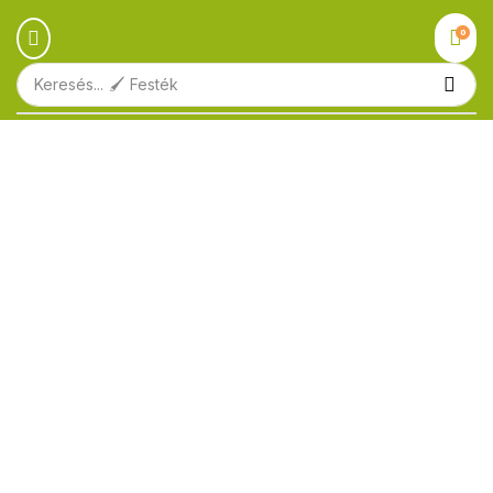
0
Keresés...
🖌️ Festék