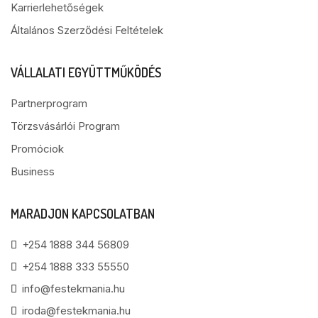
Karrierlehetőségek
Általános Szerződési Feltételek
VÁLLALATI EGYÜTTMŰKÖDÉS
Partnerprogram
Törzsvásárlói Program
Promóciok
Business
MARADJON KAPCSOLATBAN
+254 1888 344 56809
+254 1888 333 55550
info@festekmania.hu
iroda@festekmania.hu