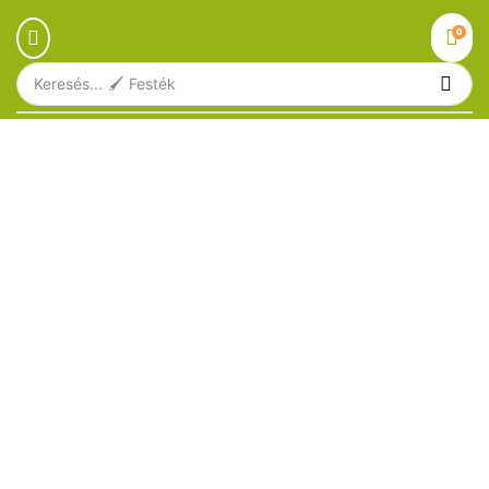
0
Keresés...
🖌️ Festék