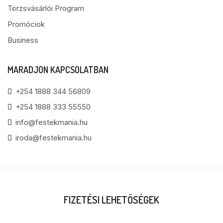
Törzsvásárlói Program
Promóciok
Business
MARADJON KAPCSOLATBAN
+254 1888 344 56809
+254 1888 333 55550
info@festekmania.hu
iroda@festekmania.hu
FIZETÉSI LEHETŐSÉGEK