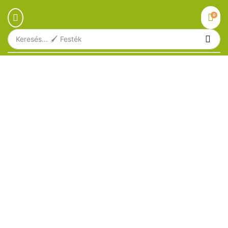
0
Keresés...
🖌️ Festék