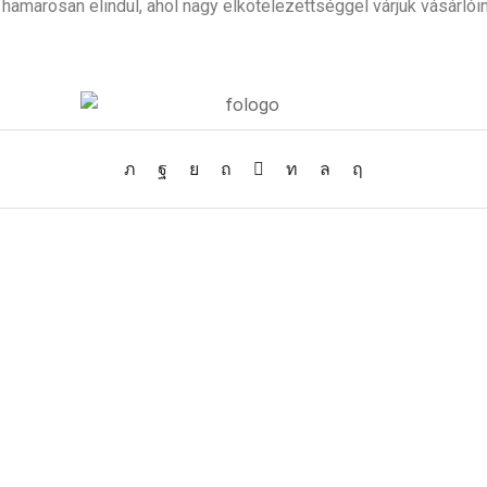
amarosan elindul, ahol nagy elkötelezettséggel várjuk vásárlói