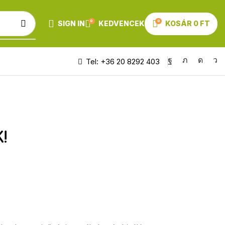
0
0
SIGN IN
KEDVENCEK
KOSÁR
0
FT
Tel: +36 20 8292 403
!