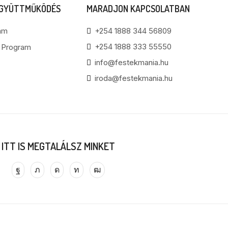
EGYÜTTMŰKÖDÉS
MARADJON KAPCSOLATBAN
am
+254 1888 344 56809
+254 1888 333 55550
i Program
info@festekmania.hu
iroda@festekmania.hu
ITT IS MEGTALÁLSZ MINKET