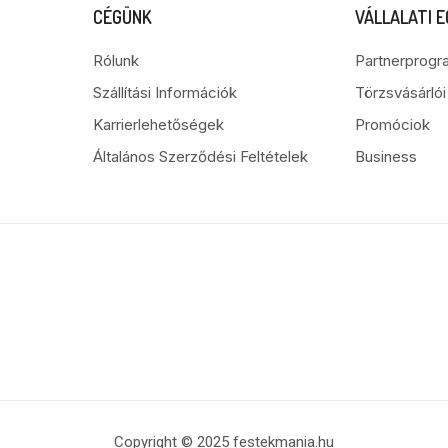
CÉGÜNK
VÁLLALATI 
Rólunk
Partnerprogr
Szállítási Információk
Törzsvásárló
Karrierlehetőségek
Promóciok
Általános Szerződési Feltételek
Business
Copyright © 2025 festekmania.hu