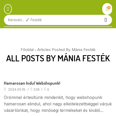
0
Keresés...
🖌️ Festék
Főoldal
Articles Posted By
Mánia Festék
ALL POSTS BY MÁNIA FESTÉK
Hamarosan Indul Webshopunk!
2024.05.19.
/
236
/
0
Örömmel értesítünk mindenkit, hogy webshopunk
hamarosan elindul, ahol nagy elkötelezettséggel várjuk
vásárlóinkat, hogy minőségi termékeket és kiváló...