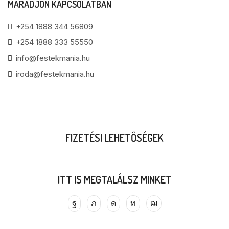
MARADJON KAPCSOLATBAN
+254 1888 344 56809
+254 1888 333 55550
info@festekmania.hu
iroda@festekmania.hu
FIZETÉSI LEHETŐSÉGEK
ITT IS MEGTALÁLSZ MINKET