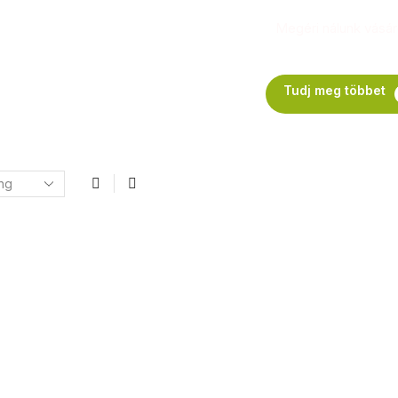
Megéri nálunk vásáro
Tudj meg többet