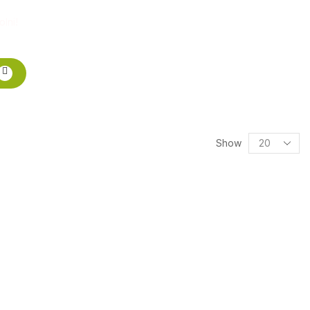
lni!
Show