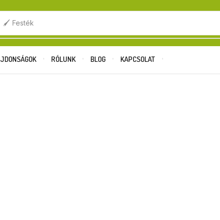
.
🖌️ Festék
JDONSÁGOK
RÓLUNK
BLOG
KAPCSOLAT
Ingyenes szállítás 1.0