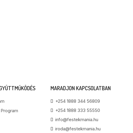
EGYÜTTMŰKÖDÉS
MARADJON KAPCSOLATBAN
am
+254 1888 344 56809
+254 1888 333 55550
i Program
info@festekmania.hu
iroda@festekmania.hu