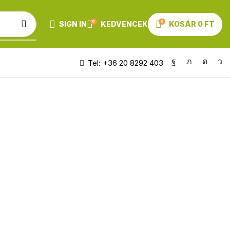
0
0
SIGN IN
KEDVENCEK
KOSÁR
0
FT
Tel: +36 20 8292 403
00.000 Ft felett