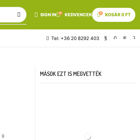
0
0
SIGN IN
KEDVENCEK
KOSÁR
0
FT
Tel: +36 20 8292 403
MÁSOK EZT IS MEGVETTÉK
a 9