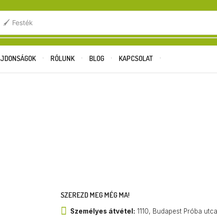
.
🖌️ Festék
JDONSÁGOK
RÓLUNK
BLOG
KAPCSOLAT
SZEREZD MEG MÉG MA!
Személyes átvétel:
1110, Budapest Próba utc