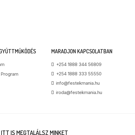
EGYÜTTMŰKÖDÉS
MARADJON KAPCSOLATBAN
am
+254 1888 344 56809
+254 1888 333 55550
i Program
info@festekmania.hu
iroda@festekmania.hu
ITT IS MEGTALÁLSZ MINKET