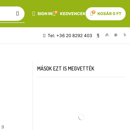
0
0
SIGN IN
KEDVENCEK
KOSÁR
0
FT
Tel: +36 20 8292 403
MÁSOK EZT IS MEGVETTÉK
a 9