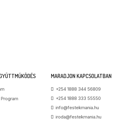
EGYÜTTMŰKÖDÉS
MARADJON KAPCSOLATBAN
am
+254 1888 344 56809
+254 1888 333 55550
i Program
info@festekmania.hu
iroda@festekmania.hu