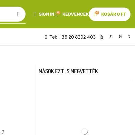
0
0
SIGN IN
KEDVENCEK
KOSÁR
0
FT
Tel: +36 20 8292 403
MÁSOK EZT IS MEGVETTÉK
a 9