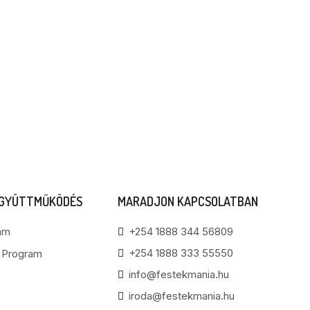
EGYÜTTMŰKÖDÉS
MARADJON KAPCSOLATBAN
am
+254 1888 344 56809
+254 1888 333 55550
i Program
info@festekmania.hu
iroda@festekmania.hu